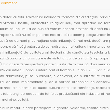
0 comment
atori cu toţii. Arhitectura interioară, formată din credinţele, principi
a viitorului nostru, arhitectura relaţiilor sau, mai aproape de te
e dorim să locuim. La ce bun să vorbim despre arhitectură dacă n
apropiat? Dacă nu stă în puterea noastră să refacem peisajul urban î
astră ca oameni şi ca naţiune este influenţată mai mult decât am
 pentru că însăşi puterea de cumpărare, un alt criteriu important al cal
te fi influenţată de calitatea arhitecturii şi de sănătatea ţesutului ur
ezintă Londra, un oraş care este vizitat anual de un număr aproape
!). Din această perspectivă poate nu este de mirare că doar venituri
0% din întregul produs intern brut al României în anul 2015. Iar în L
intă arhitectura, pusă în valoare, e adevărat, de o infrastructură tur
tral de bine implementată şi de o politică draconică de conserv
e mai mari din turism s-ar putea bucura hotelurile româneşti, restaura
, fabricanţii de cadouri de tot felul, producătorii din industria alim
mai bine, cu toţii.
rii în modul în care percepem în general valoarea, fiecare dintre 