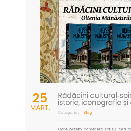
25
Rădăcini cultural‑spi
istorie, iconografie ș
MART.
Categories:
Blog
Oare putem considera scrisul cea mai