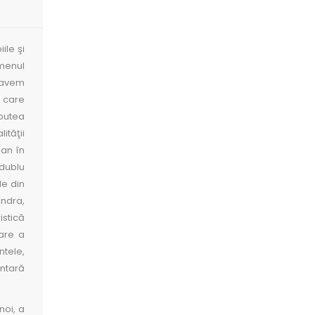
ile şi
rmenul
u avem
n care
 putea
ităţii
ban în
 dublu
le din
ondra,
istică
are a
ntele,
entară
noi, a