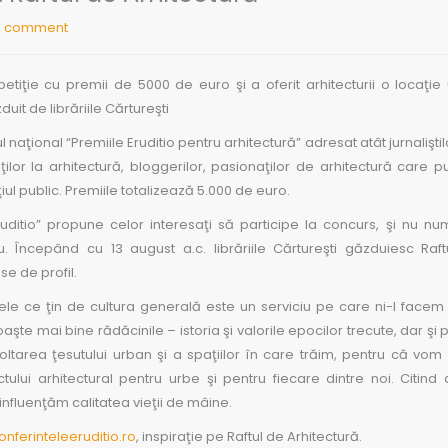
0 comment
etiţie cu premii de 5000 de euro şi a oferit arhitecturii o locaţie 
duit de librăriile Cărtureşti
 naţional “Premiile Eruditio pentru arhitectură” adresat atât jurnaliştil
enţilor la arhitectură, bloggerilor, pasionaţilor de arhitectură care p
iul public. Premiile totalizează 5.000 de euro.
ruditio” propune celor interesaţi să participe la concurs, şi nu nu
Începând cu 13 august a.c. librăriile Cărtureşti găzduiesc Raft
se de profil.
ctele ce ţin de cultura generală este un serviciu pe care ni-l face
te mai bine rădăcinile – istoria şi valorile epocilor trecute, dar şi 
tarea ţesutului urban şi a spaţiilor în care trăim, pentru că vom 
lui arhitectural pentru urbe şi pentru fiecare dintre noi. Citind 
nfluenţăm calitatea vieţii de mâine.
nferinteleeruditio.ro
, inspiraţie pe Raftul de Arhitectură.