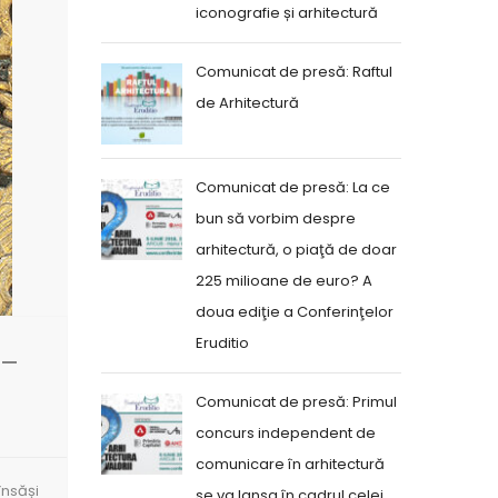
iconografie și arhitectură
Comunicat de presă: Raftul
de Arhitectură
Comunicat de presă: La ce
bun să vorbim despre
arhitectură, o piaţă de doar
225 milioane de euro? A
doua ediţie a Conferinţelor
Eruditio
 –
Comunicat de presă: Primul
concurs independent de
comunicare în arhitectură
nsăș­i
se va lansa în cadrul celei