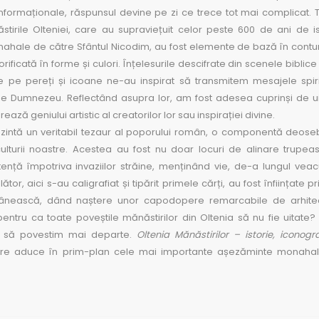
 informaționale, răspunsul devine pe zi ce trece tot mai complicat. To
tirile Olteniei, care au supraviețuit celor peste 600 de ani de is
nahale de către Sfântul Nicodim, au fost elemente de bază în cont
rificată în forme ­și culori. Înțelesurile descifrate din scenele biblice ­
te pe pereți ­și icoane ne-au inspirat să transmitem mesajele spir
 de Dumnezeu. Reflectând asupra lor, am fost adesea cuprinș­i de u
ză geniului artistic al creatorilor lor sau inspirației divine.
reprezintă un veritabil tezaur al poporului român, o componentă deose
­i culturii noastre. Acestea au fost nu doar locuri de alinare trupeas
tență împotriva invaziilor străine, menținând vie, de-a lungul veacu
or, aici s-au caligrafiat ­și tipărit primele cărți, au fost înființate p
omânească, dând naș­tere unor capodopere remarcabile de arhitec
pentru ca toate poveștile mănăstirilor din Oltenia să nu fie uitate?
e, să povestim mai departe.
Oltenia Mănăstirilor – istorie, iconograf
are aduce în prim-plan cele mai importante aș­ezăminte monahal