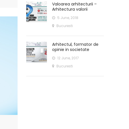
Valoarea arhitecturii –
Arhitectura valorii
5 June, 2018
Bucuresti
Arhitectul, formator de
opinie in societate
12 June, 2017
Bucuresti