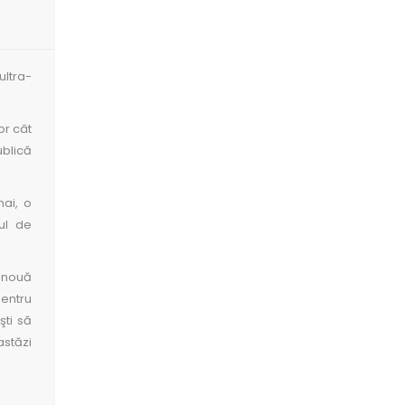
ultra-
or cât
ublică
mai, o
ul de
m nouă
pentru
şti să
astăzi