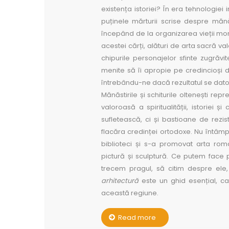
existența istoriei? În era tehnologiei
puținele mărturii scrise despre mănăs
începând de la organizarea vieții mo
acestei cărți, alături de arta sacră valo
chipurile personajelor sfinte zugrăvi
menite să îi apropie pe credincioș­i
întrebându-ne dacă rezultatul se datorea
Mănăstirile ș­i schiturile oltene­ști 
valoroasă a spiritualității, istoriei ș
sufletească, ci ­și bastioane de rezis
flacăra credinței ortodoxe. Nu întâmplăt
biblioteci ­și s-a promovat arta r
pictură ­și sculptură. Ce putem face 
trecem pragul, să citim despre el
arhitectură
este un ghid esențial, c
această regiune.
Read more