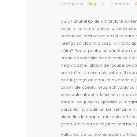
Categories:
Blog
Comment:
Cu un anumit tip de arhitectură suntem d
valorile care ne definesc, arhitectur
consacrat, arhitectura casei în car
intenţia să clădim o casă în viitorul 
trăim? Poate pentru că sănătatea no
crede de serviciile de arhitectură. Sau
vieţii noastre, alături de locuire, poa
care trăim. Un exemplu extrem îl repr
de turişti faţă de populaţia României(
turism ale acestui oraş echivalau cu 1
principala atracţie turistică o reprez
extrem de judicios gândită şi magis
parcurilor şi clădirilor. De venituril
cluburile de noapte, muzeele, artizanii
şamd. Am avea de câştigat, mai mult şi 
Valoarea pe care o acordăm arhitectu