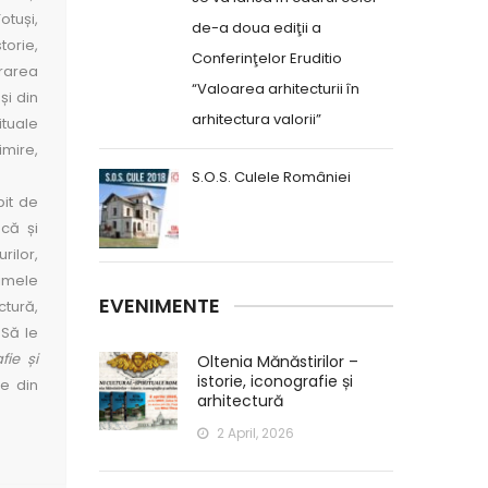
tuș­i,
de-a doua ediţii a
torie,
Conferinţelor Eruditio
urarea
“Valoarea arhitecturii în
și din
arhitectura valorii”
ituale
imire,
S.O.S. Culele României
bit de
că ș­i
rilor,
rimele
EVENIMENTE
tură,
 Să le
i­e și
Oltenia Mănăstirilor –
istorie, iconografie și
e din
arhitectură
2 April, 2026