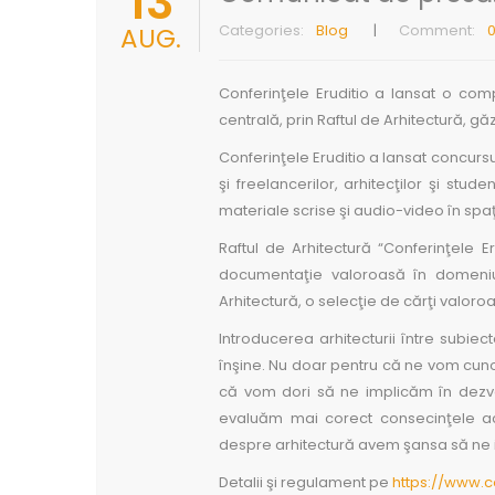
13
Categories:
Blog
Comment:
AUG.
Conferinţele Eruditio a lansat o comp
centrală, prin Raftul de Arhitectură, găz
Conferinţele Eruditio a lansat concursul
şi freelancerilor, arhitecţilor şi stud
materiale scrise şi audio-video în spaţ
Raftul de Arhitectură “Conferinţele E
documentaţie valoroasă în domeniu. 
Arhitectură, o selecţie de cărţi valoroa
Introducerea arhitecturii între subie
înşine. Nu doar pentru că ne vom cunoaş
că vom dori să ne implicăm în dezvol
evaluăm mai corect consecinţele actu
despre arhitectură avem şansa să ne i
Detalii şi regulament pe
https://www.co