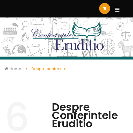
Home
Despre conferinte
6
Despre
Conferintele
Eruditio