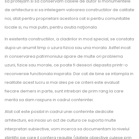
sa protejam si sa conservam casele de autor si monumentele
de arhitectura si sa intelegem valoarea constructiilor de calitate
noi, atat pentru proprietarii acestora cat si pentru comunitatile
locale si, nu mai putin, pentru avutia naţionala.
In existenta constructiilor, a cladirilor in mod special, se constata
dupa un anumit timp o uzura fizica sau una morala. Astfel incat
in conservarea patrimoniului apare de multe ori problema
uzurii, fizice sau morale, ce poate fi deseori depasita printr-o
reconversie functionala inspirata. Dar cat de bine se intampla in
realitate acest lucru si mai ales pe ce criterii este evaluat
fiecare demers in parte, sunt intrebari de prim rang la care
merita sa dam raspuns in cadrul conferintei.
Atat cat este posibil in cadrul unei conferinte dedicate
arhitecturii, ea insasi un act de cultura ce suporta multe
interpretari subiective, vom incerca sa documentam la nivelul
stiintific pe care il confera regulile (datele obiective culese prin