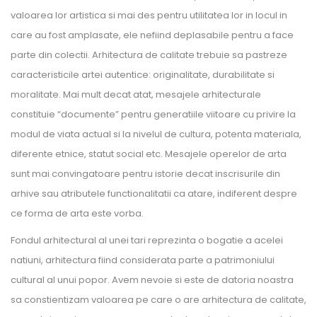
valoarea lor artistica si mai des pentru utilitatea lor in locul in
care au fost amplasate, ele nefiind deplasabile pentru a face
parte din colectii. Arhitectura de calitate trebuie sa pastreze
caracteristicile artei autentice: originalitate, durabilitate si
moralitate. Mai mult decat atat, mesajele arhitecturale
constituie “documente” pentru generatiile viitoare cu privire la
modul de viata actual si la nivelul de cultura, potenta materiala,
diferente etnice, statut social etc. Mesajele operelor de arta
sunt mai convingatoare pentru istorie decat inscrisurile din
arhive sau atributele functionalitatii ca atare, indiferent despre
ce forma de arta este vorba.
Fondul arhitectural al unei tari reprezinta o bogatie a acelei
natiuni, arhitectura fiind considerata parte a patrimoniului
cultural al unui popor. Avem nevoie si este de datoria noastra
sa constientizam valoarea pe care o are arhitectura de calitate,