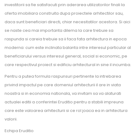
investitorii sa fie satisfacuti prin aderarea utilizatorilor finali la
oferta imobiliara construita dupa proiectele arhitectilor sau,
daca sunt beneficiari directi, chiar necesitatilor acestora. Si aici
se naste cea mai importanta dilema la care trebuie sa
raspunda si careia trebuie sa ii faca fata arhitectura in epoca
moderna: cum este inclinata balanta intre interesul particular al
beneficiarului versus interesul general, social si economic, pe
care respectivul proiect si edificiu arhitectural in sine il incumba.
Pentru a putea formula raspunsuri pertinente la intrebarea
privind impactul pe care domeniul arhitecturii il are in viata
noastra si in economia nationala, va invitam sa va alaturati
actualei editii a conferintei Eruditio pentru a stabili impreuna
care este valoarea arhitecturii si ce rol joaca ea in arhitectura
valorii.
Echipa Eruditio