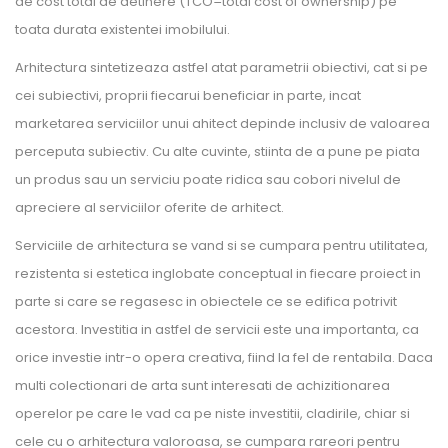
de cost total de detinere (TCO=total cost of ownership) pe
toata durata existentei imobilului.
Arhitectura sintetizeaza astfel atat parametrii obiectivi, cat si pe
cei subiectivi, proprii fiecarui beneficiar in parte, incat
marketarea serviciilor unui ahitect depinde inclusiv de valoarea
perceputa subiectiv. Cu alte cuvinte, stiinta de a pune pe piata
un produs sau un serviciu poate ridica sau cobori nivelul de
apreciere al serviciilor oferite de arhitect.
Serviciile de arhitectura se vand si se cumpara pentru utilitatea,
rezistenta si estetica inglobate conceptual in fiecare proiect in
parte si care se regasesc in obiectele ce se edifica potrivit
acestora. Investitia in astfel de servicii este una importanta, ca
orice investie intr-o opera creativa, fiind la fel de rentabila. Daca
multi colectionari de arta sunt interesati de achizitionarea
operelor pe care le vad ca pe niste investitii, cladirile, chiar si
cele cu o arhitectura valoroasa, se cumpara rareori pentru