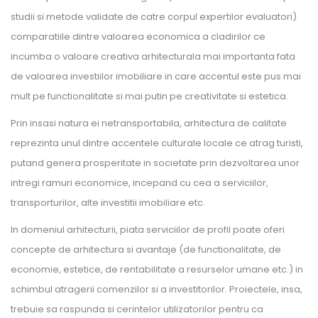
studii si metode validate de catre corpul expertilor evaluatori)
comparatiile dintre valoarea economica a cladirilor ce
incumba o valoare creativa arhitecturala mai importanta fata
de valoarea investiilor imobiliare in care accentul este pus mai
mult pe functionalitate si mai putin pe creativitate si estetica.
Prin insasi natura ei netransportabila, arhitectura de calitate
reprezinta unul dintre accentele culturale locale ce atrag turisti,
putand genera prosperitate in societate prin dezvoltarea unor
intregi ramuri economice, incepand cu cea a serviciilor,
transporturilor, alte investitii imobiliare etc.
In domeniul arhitecturii, piata serviciilor de profil poate oferi
concepte de arhitectura si avantaje (de functionalitate, de
economie, estetice, de rentabilitate a resurselor umane etc.) in
schimbul atragerii comenzilor si a investitorilor. Proiectele, insa,
trebuie sa raspunda si cerintelor utilizatorilor pentru ca