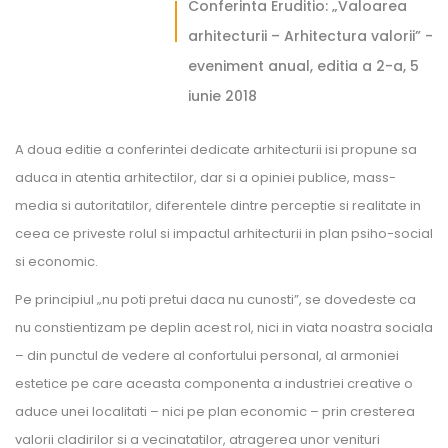
Conferinta Eruditio: „Valoarea
arhitecturii – Arhitectura valorii” -
eveniment anual, editia a 2-a, 5
iunie 2018
A doua editie a conferintei dedicate arhitecturii isi propune sa
aduca in atentia arhitectilor, dar si a opiniei publice, mass-
media si autoritatilor, diferentele dintre perceptie si realitate in
ceea ce priveste rolul si impactul arhitecturii in plan psiho-social
si economic.
Pe principiul „nu poti pretui daca nu cunosti”, se dovedeste ca
nu constientizam pe deplin acest rol, nici in viata noastra sociala
– din punctul de vedere al confortului personal, al armoniei
estetice pe care aceasta componenta a industriei creative o
aduce unei localitati – nici pe plan economic – prin cresterea
valorii cladirilor si a vecinatatilor, atragerea unor venituri