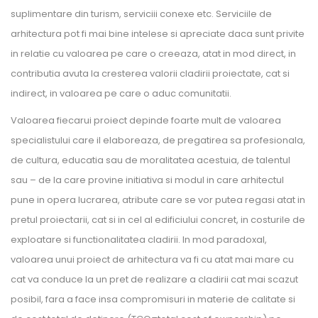
suplimentare din turism, serviciii conexe etc. Serviciile de
arhitectura pot fi mai bine intelese si apreciate daca sunt privite
in relatie cu valoarea pe care o creeaza, atat in mod direct, in
contributia avuta la cresterea valorii cladirii proiectate, cat si
indirect, in valoarea pe care o aduc comunitatii.
Valoarea fiecarui proiect depinde foarte mult de valoarea
specialistului care il elaboreaza, de pregatirea sa profesionala,
de cultura, educatia sau de moralitatea acestuia, de talentul
sau – de la care provine initiativa si modul in care arhitectul
pune in opera lucrarea, atribute care se vor putea regasi atat in
pretul proiectarii, cat si in cel al edificiului concret, in costurile de
exploatare si functionalitatea cladirii. In mod paradoxal,
valoarea unui proiect de arhitectura va fi cu atat mai mare cu
cat va conduce la un pret de realizare a cladirii cat mai scazut
posibil, fara a face insa compromisuri in materie de calitate si