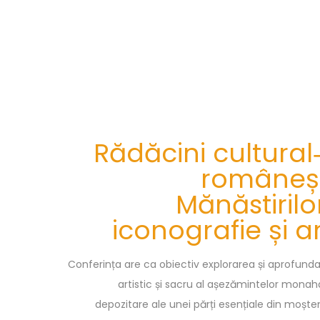
Rădăcini cultural‑
româneșt
Mănăstirilor
iconografie și a
Conferința are ca obiectiv explorarea și aprofundar
artistic și sacru al așezămintelor monaha
depozitare ale unei părți esențiale din moșten