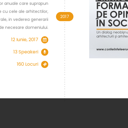
lor anuale care suprapun
e cu cele ale arhitectilor,
2017
rale, in vederea generarii
 de necesare domeniului.
12 Iunie, 2017
13 Speakeri
160 Locuri