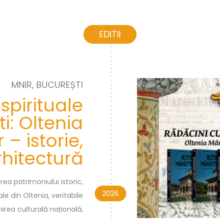
EDITII
MNIR, BUCUREȘTI
spirituale
i: Oltenia
 – istorie,
rhitectură
ea patrimoniului istoric,
2026
le din Oltenia, veritabile
irea culturală națională,