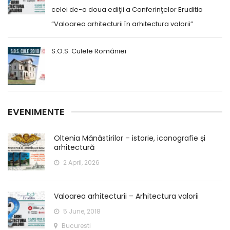
celei de-a doua ediţii a Conferinţelor Eruditio
“Valoarea arhitecturii în arhitectura valorii”
S.O.S. Culele României
EVENIMENTE
Oltenia Mănăstirilor – istorie, iconografie și
arhitectură
2 April, 2026
Valoarea arhitecturii – Arhitectura valorii
5 June, 2018
Bucuresti