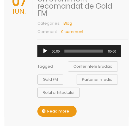
07
recomandat de Gold
IUN.
FM
Categories:
Blog
Comment:
0 comment
Player
00:00
00:00
audio
Tagged
Conferintele Eruditio
Gold FM
Partener media
Rolul arhitectului
Read more