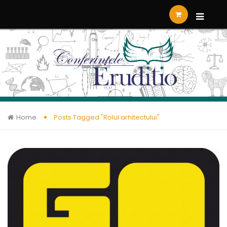
Home
Posts Tagged "Rolul arhitectului"