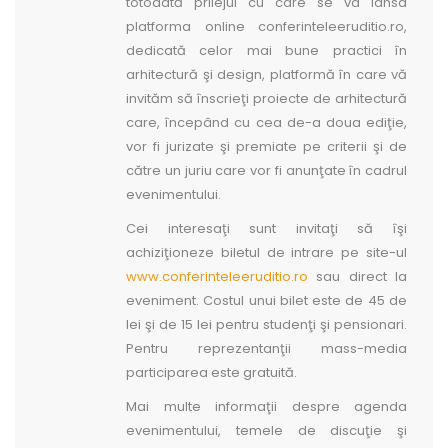
totodată prilejul cu care se va lansa
platforma online conferinteleeruditio.ro,
dedicată celor mai bune practici în
arhitectură şi design, platformă în care vă
invităm să înscrieţi proiecte de arhitectură
care, începând cu cea de-a doua ediţie,
vor fi jurizate şi premiate pe criterii şi de
către un juriu care vor fi anunţate în cadrul
evenimentului.
Cei interesaţi sunt invitaţi să îşi
achiziţioneze biletul de intrare pe site-ul
www.conferinteleeruditio.ro
sau direct la
eveniment. Costul unui bilet este de 45 de
lei şi de 15 lei pentru studenţi şi pensionari.
Pentru reprezentanţii mass-media
participarea este gratuită.
Mai multe informaţii despre agenda
evenimentului, temele de discuţie şi