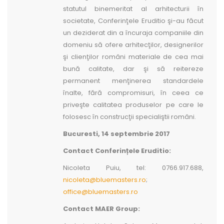
statutul binemeritat al arhitecturii în
societate, Conferinţele Eruditio şi-au făcut
un deziderat din a încuraja companiile din
domeniu să ofere arhitecţilor, designerilor
şi clienţilor români materiale de cea mai
bună calitate, dar şi să reitereze
permanent menţinerea standardele
înalte, fără compromisuri, în ceea ce
priveşte calitatea produselor pe care le
folosesc în construcţii specialiştii români.
Bucuresti, 14 septembrie 2017
Contact Conferințele Eruditio:
Nicoleta Puiu, tel: 0766.917.688,
nicoleta@bluemasters.ro
;
office@bluemasters.ro
Contact MAER Group: