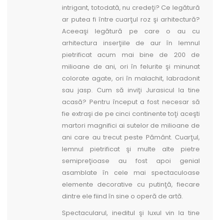
intrigant, totodată, nu credeţi? Ce legătură
ar putea fi între cuarţul roz şi arhitectură?
Aceeaşi legătură pe care o au cu
arhitectura inserţiile de aur în lemnul
pietrificat acum mai bine de 200 de
milioane de ani, ori în felurite şi minunat
colorate agate, ori în malachit, labradonit
sau jasp. Cum să inviţi Jurasicul la tine
acasă? Pentru început a fost necesar să
fie extraşi de pe cinci continente toţi aceşti
martori magnifici ai sutelor de milioane de
ani care au trecut peste Pământ. Cuarţul,
lemnul pietrificat şi multe alte pietre
semipreţioase au fost apoi genial
asamblate în cele mai spectaculoase
elemente decorative cu putinţă, fiecare
dintre ele fiind în sine o operă de artă.
Spectacularul, ineditul şi luxul vin la tine