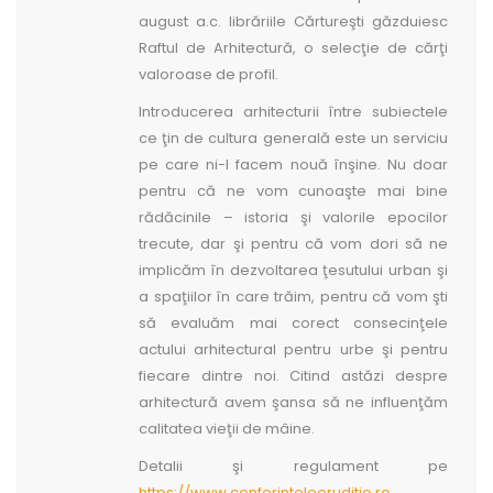
august a.c. librăriile Cărtureşti găzduiesc
Raftul de Arhitectură, o selecţie de cărţi
valoroase de profil.
Introducerea arhitecturii între subiectele
ce ţin de cultura generală este un serviciu
pe care ni-l facem nouă înşine. Nu doar
pentru că ne vom cunoaşte mai bine
rădăcinile – istoria şi valorile epocilor
trecute, dar şi pentru că vom dori să ne
implicăm în dezvoltarea ţesutului urban şi
a spaţiilor în care trăim, pentru că vom şti
să evaluăm mai corect consecinţele
actului arhitectural pentru urbe şi pentru
fiecare dintre noi. Citind astăzi despre
arhitectură avem şansa să ne influenţăm
calitatea vieţii de mâine.
Detalii şi regulament pe
https://www.conferinteleeruditio.ro
,