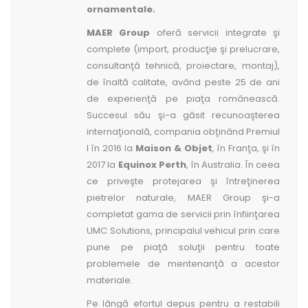
ornamentale.
MAER Group
oferă servicii integrate şi
complete (import, producţie şi prelucrare,
consultanţă tehnică, proiectare, montaj),
de înaltă calitate, având peste 25 de ani
de experienţă pe piaţa românească.
Succesul său şi-a găsit recunoaşterea
internaţională, compania obţinând Premiul
I în 2016 la
Maison & Objet
, în Franţa, şi în
2017 la
Equinox Perth
, în Australia. În ceea
ce priveşte protejarea şi întreţinerea
pietrelor naturale, MAER Group şi-a
completat gama de servicii prin înfiinţarea
UMC Solutions, principalul vehicul prin care
pune pe piaţă soluţii pentru toate
problemele de mentenanţă a acestor
materiale.
Pe lângă efortul depus pentru a restabili