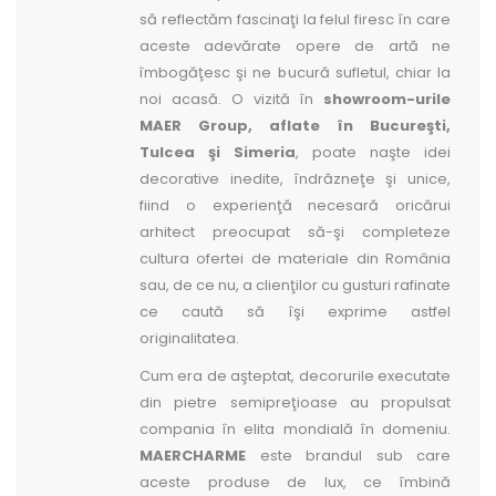
să reflectăm fascinaţi la felul firesc în care
aceste adevărate opere de artă ne
îmbogăţesc şi ne bucură sufletul, chiar la
noi acasă. O vizită în
showroom-urile
MAER Group, aflate în Bucureşti,
Tulcea şi Simeria
, poate naşte idei
decorative inedite, îndrăzneţe şi unice,
fiind o experienţă necesară oricărui
arhitect preocupat să-şi completeze
cultura ofertei de materiale din România
sau, de ce nu, a clienţilor cu gusturi rafinate
ce caută să îşi exprime astfel
originalitatea.
Cum era de aşteptat, decorurile executate
din pietre semipreţioase au propulsat
compania în elita mondială în domeniu.
MAERCHARME
este brandul sub care
aceste produse de lux, ce îmbină