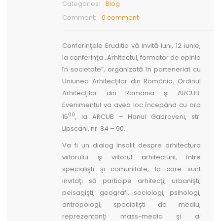
Categories:
Blog
Comment:
0 comment
Conferinţele Eruditio vă invită luni, 12 iunie,
la conferinţa „Arhitectul, formator de opinie
în societate”, organizată în parteneriat cu
Uniunea Arhitecţilor din România, Ordinul
Arhitecţilor din România şi ARCUB.
Evenimentul va avea loc începând cu ora
00
15
, la ARCUB – Hanul Gabroveni, str.
Lipscani, nr. 84 – 90.
Va fi un dialog insolit despre arhitectura
viitorului şi viitorul arhitecturii, între
specialişti şi comunitate, la care sunt
invitaţi să participe arhitecţi, urbanişti,
peisagişti, geografi, sociologi, psihologi,
antropologi, specialişti de mediu,
reprezentanţi mass-media şi ai