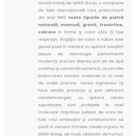
acasă invitaţi de MAER Group, o companie
de talie internaţională care prelucrează
din anul 1993
toate tipurile de
piatră
naturală, mamură, granit, travertine,
calcare
în forme şi culori care îţi taie
respiraţia. Bogăţia de culori a naturii este
genial pusă în valoare cu ajutorul soluţiilor
aduse de tehnologia performantă
modernă, precum tăierea prin jet de apă
continuu şi comandă numerică, ce permite
prelucrarea acestor materiale la un nivel
de înaltă precizie. Geniul ingineresc îşi
face simţită prezenţa şi prin utilizarea
nanotehnologiei, cu ajutorul căreia
suprafeţele sunt protejate la nivel
molecular împotriva petelor de orice fel.
Este rolul arhitecţilor şi constructorilor să
pună în valoare formele create organic la
MAER Group, iar nouă, iubitorilor de frumos,