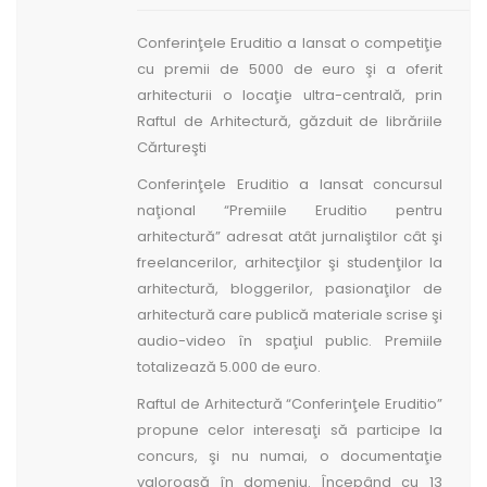
Conferinţele Eruditio a lansat o competiţie
cu premii de 5000 de euro şi a oferit
arhitecturii o locaţie ultra-centrală, prin
Raftul de Arhitectură, găzduit de librăriile
Cărtureşti
Conferinţele Eruditio a lansat concursul
naţional “Premiile Eruditio pentru
arhitectură” adresat atât jurnaliştilor cât şi
freelancerilor, arhitecţilor şi studenţilor la
arhitectură, bloggerilor, pasionaţilor de
arhitectură care publică materiale scrise şi
audio-video în spaţiul public. Premiile
totalizează 5.000 de euro.
Raftul de Arhitectură “Conferinţele Eruditio”
propune celor interesaţi să participe la
concurs, şi nu numai, o documentaţie
valoroasă în domeniu. Începând cu 13