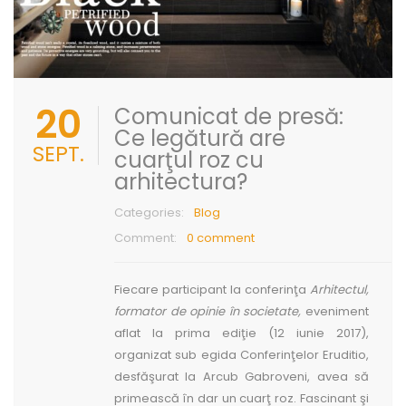
20
Comunicat de presă:
Ce legătură are
SEPT.
cuarţul roz cu
arhitectura?
Categories:
Blog
Comment:
0 comment
Fiecare participant la conferinţa
Arhitectul,
formator de opinie în societate,
eveniment
aflat la prima ediţie (12 iunie 2017),
organizat sub egida Conferinţelor Eruditio,
desfăşurat la Arcub Gabroveni, avea să
primească în dar un cuarţ roz. Fascinant şi