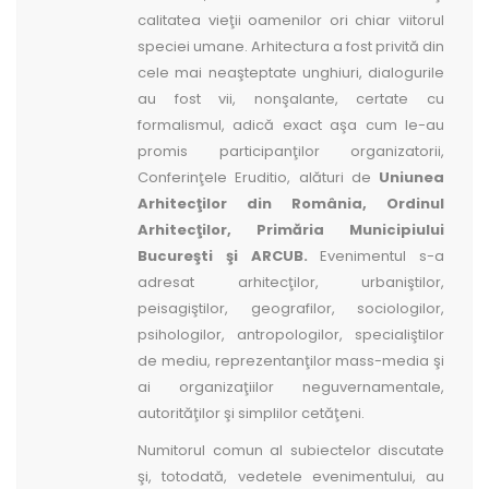
calitatea vieţii oamenilor ori chiar viitorul
speciei umane. Arhitectura a fost privită din
cele mai neaşteptate unghiuri, dialogurile
au fost vii, nonşalante, certate cu
formalismul, adică exact aşa cum le-au
promis participanţilor organizatorii,
Conferinţele Eruditio, alături de
Uniunea
Arhitecţilor din România, Ordinul
Arhitecţilor, Primăria Municipiului
Bucureşti şi ARCUB.
Evenimentul s-a
adresat arhitecţilor, urbaniştilor,
peisagiştilor, geografilor, sociologilor,
psihologilor, antropologilor, specialiştilor
de mediu, reprezentanţilor mass-media şi
ai organizaţiilor neguvernamentale,
autorităţilor şi simplilor cetăţeni.
Numitorul comun al subiectelor discutate
şi, totodată, vedetele evenimentului, au