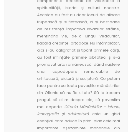
componentă deosebit de valoroasă a
spiritualității, istoriei ș­i culturii noastre.
Acestea au fost nu doar locuri de alinare
trupească ș­i sufletească, ci ­și bastioane
de rezistență împotriva invaziilor străine,
menținând vie, de-a lungul veacurilor,
flacăra credinței ortodoxe. Nu întâmplător,
aici s-au caligrafiat ­și tipărit primele cărți,
au fost înființate primele biblioteci ­și s-a
promovat arta românească, dând naș­tere
unor capodopere remarcabile de
arhitectură, pictură ­și sculptură. Ce putem
face pentru ca toate poveștile mănăstirilor
din Oltenia să nu fie uitate? Să le trecem
pragul, să citim despre ele, să povestim
mai departe.
Oltenia Mănăstirilor – istorie,
iconografi­e și arhitectură
este un ghid
esențial, care aduce în prim-plan cele mai
importante aș­ezăminte monahale din