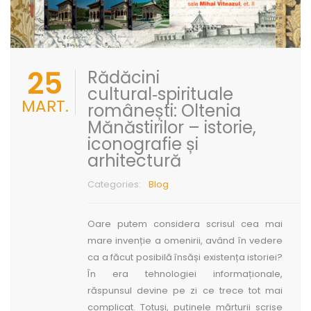
25
Rădăcini
cultural‑spirituale
MART.
românești: Oltenia
Mănăstirilor – istorie,
iconografie și
arhitectură
Categories:
Blog
Oare putem considera scrisul cea mai
mare invenție a omenirii, având în vedere
ca a făcut posibilă însăș­i existența istoriei?
În era tehnologiei informaționale,
răspunsul devine pe zi ce trece tot mai
complicat. Totuș­i, puținele mărturii scrise