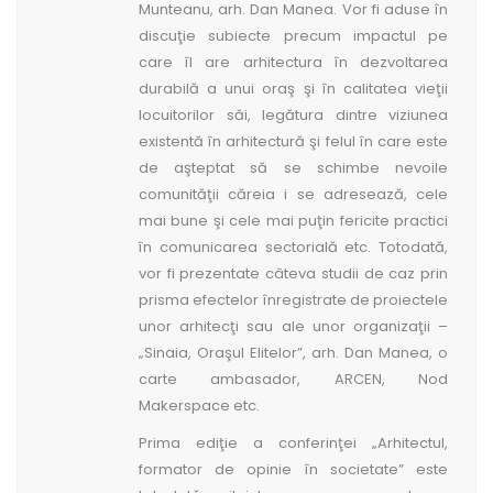
Munteanu, arh. Dan Manea. Vor fi aduse în
discuţie subiecte precum impactul pe
care îl are arhitectura în dezvoltarea
durabilă a unui oraş şi în calitatea vieţii
locuitorilor săi, legătura dintre viziunea
existentă în arhitectură şi felul în care este
de aşteptat să se schimbe nevoile
comunităţii căreia i se adresează, cele
mai bune şi cele mai puţin fericite practici
în comunicarea sectorială etc. Totodată,
vor fi prezentate câteva studii de caz prin
prisma efectelor înregistrate de proiectele
unor arhitecţi sau ale unor organizaţii –
„Sinaia, Oraşul Elitelor”, arh. Dan Manea, o
carte ambasador, ARCEN, Nod
Makerspace etc.
Prima ediţie a conferinţei „Arhitectul,
formator de opinie în societate” este