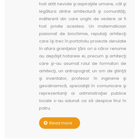
fost atât nevoile şi aspiraţiile umane, cât şi
legătura dintre arhitectură şi comunităţi,
indiferent din care unghi de vedere ar fi
fost privite acestea. Un matematician
pasionat de biochimie, reputaţi arhitecţi
care îşi trec în portofoliu proiecte derulate
în afara graniţelor ţării ori a căror renume
au depăşit hotarele ei, precum şi arhitecţi
care şi-au asumat rolul de formatori de
arhitecţi, un antropograf, un om de ştiinţă
şi inventator, profesor în inginerie şi
geodinamică, specialişti în comunicare şi
reprezentanţi ai administraţiei publice
locale s-au adunat ca să despice firul în
patru.
Read more