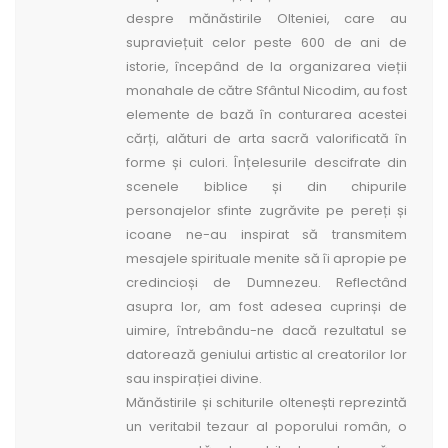
despre mănăstirile Olteniei, care au
supraviețuit celor peste 600 de ani de
istorie, începând de la organizarea vieții
monahale de către Sfântul Nicodim, au fost
elemente de bază în conturarea acestei
cărți, alături de arta sacră valorificată în
forme ­și culori. Înțelesurile descifrate din
scenele biblice ­și din chipurile
personajelor sfinte zugrăvite pe pereți ­și
icoane ne-au inspirat să transmitem
mesajele spirituale menite să îi apropie pe
credincioș­i de Dumnezeu. Reflectând
asupra lor, am fost adesea cuprinș­i de
uimire, întrebându-ne dacă rezultatul se
datorează geniului artistic al creatorilor lor
sau inspirației divine.
Mănăstirile ș­i schiturile oltene­ști reprezintă
un veritabil tezaur al poporului român, o