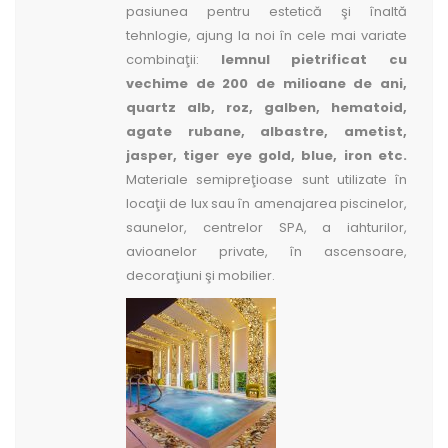
pasiunea pentru estetică şi înaltă
tehnlogie, ajung la noi în cele mai variate
combinaţii:
lemnul pietrificat cu
vechime de 200 de milioane de ani,
quartz alb, roz, galben, hematoid,
agate rubane, albastre, ametist,
jasper, tiger eye gold, blue, iron etc.
Materiale semipreţioase sunt utilizate în
locaţii de lux sau în amenajarea piscinelor,
saunelor, centrelor SPA, a iahturilor,
avioanelor private, în ascensoare,
decoraţiuni şi mobilier.