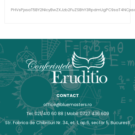
PHVsPjxsaT5BY2NlcyBwZXJzb2FuZSBhY3RpdmUgPC9saT4NCjxs
CONTACT
office@bluemasters.ro
Tel. 021/410 60 88 | Mobil: 0727 436 609
Str. Fabrica de Chibrituri Nr. 34, et. 1, ap.6, sector 5, Bucuresti