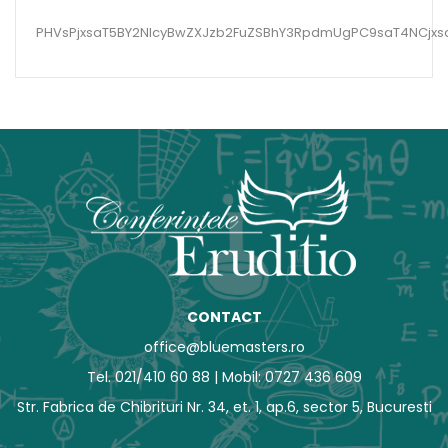
PHVsPjxsaT5BY2NlcyBwZXJzb2FuZSBhY3RpdmUgPC9saT4NCjxs
CONTACT
office@bluemasters.ro
Tel. 021/410 60 88 | Mobil: 0727 436 609
Str. Fabrica de Chibrituri Nr. 34, et. 1, ap.6, sector 5, Bucuresti